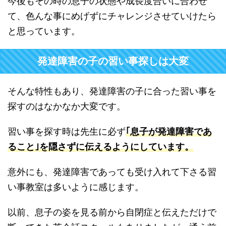
今後もその時の息子の状態や成長度合いに合わせ
て、色んな事にめげずにチャレンジさせていけたら
と思っています。
発達障害の子の習い事探しは大変
そんな特性もあり、発達障害の子に合った習い事を
探すのはなかなか大変です。
習い事を探す時は先生に必ず
｢息子が発達障害であ
ること｣を隠さずに伝えるようにしています。
意外にも、発達障害であっても受け入れて下さる習
い事教室は多いように感じます。
以前、息子の姿を見る前から自閉症と伝えただけで