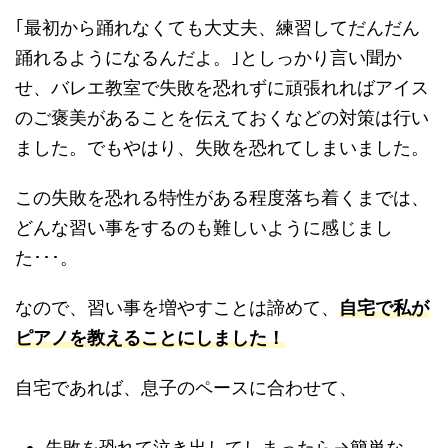
｢最初から踊れなくても大丈夫、練習してだんだん
踊れるようになるんだよ。｣としっかり言い聞か
せ、バレエ教室で失敗を恐れずに頑張れればアイス
のご褒美があることを伝えておくなどの対策は行い
ました。でもやはり、失敗を恐れてしまいました。
この失敗を恐れる特性がある程度落ち着くまでは、
どんな習い事をするのも難しいように感じまし
た･･･。
なので、習い事を増やすことは諦めて、
自宅で私が
ピアノ
を教えることにしました！
自宅であれば、息子のペースに合わせて、
失敗を恐れて泣き出してしまったら→簡単な