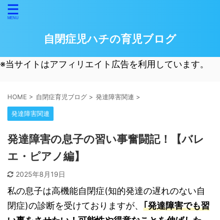
自閉症児ハチの育児ブログ
※当サイトはアフィリエイト広告を利用しています。
HOME
>
自閉症育児ブログ
>
発達障害関連
>
発達障害関連
発達障害の息子の習い事奮闘記！【バレ
エ・ピアノ編】
2025年8月19日
私の息子は高機能自閉症(知的発達の遅れのない自
閉症)の診断を受けておりますが、
｢
発達障害でも習