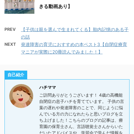
きる動画あり】
PREV
【子供は親を選んで生まれてくる】胎内記憶のある子
の話
NEXT
発達障害の育児におすすめの本ベスト3【自閉症療育
マニアが実際に20冊読んでみました！】
自己紹介
ハチママ
ご訪問ありがとうございます！ 4歳の高機能
自閉症の息子ハチを育てています。 子供の言
葉の遅れや発達障害のことで、同じように悩
んでいる方の力になれたらと思いブログを立
ち上げました！こちらのブログの記事は、療
育園の保育士さん、言語聴覚士さんからいた
だいたアドバイスや、学習会で学んだ情報を