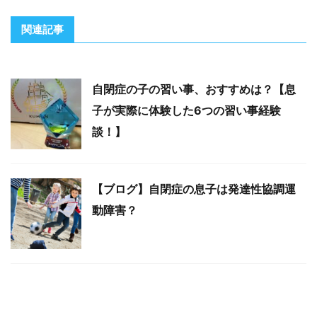
関連記事
自閉症の子の習い事、おすすめは？【息
子が実際に体験した6つの習い事経験
談！】
【ブログ】自閉症の息子は発達性協調運
動障害？