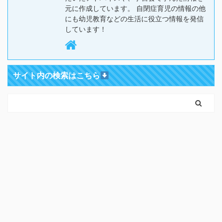
元に作成しています。 自閉症育児の情報の他
にも幼児教育などの生活に役立つ情報を発信
しています！
サイト内の検索はこちら