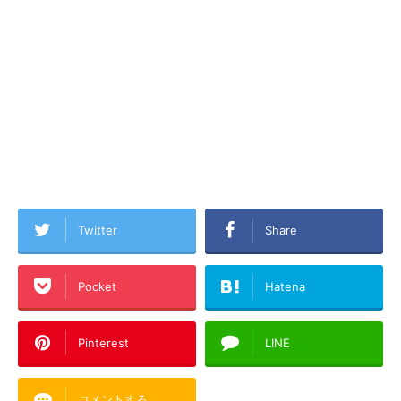
Twitter
Share
Pocket
Hatena
Pinterest
LINE
コメントする