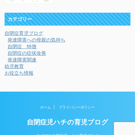
カテゴリー
自閉症育児ブログ
発達障害への母親の気持ち
自閉症 特徴
自閉症の症状改善
発達障害関連
幼児教育
お役立ち情報
ホーム
プライバシーポリシー
自閉症児ハチの育児ブログ