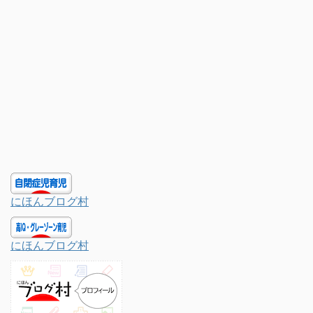
にほんブログ村
にほんブログ村