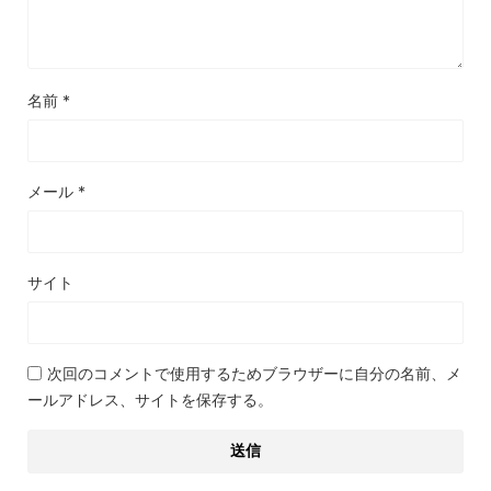
名前
*
メール
*
サイト
次回のコメントで使用するためブラウザーに自分の名前、メ
ールアドレス、サイトを保存する。